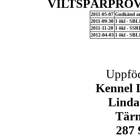
VILTSPÅRPROV
2011-05-07
Godkänd an
2011-09-30
1 ökl - SBL
2011-11-20
1 ökl - SS
2012-04-03
1 ökl - SBL
Uppföd
Kennel 
Linda
Tärn
287 