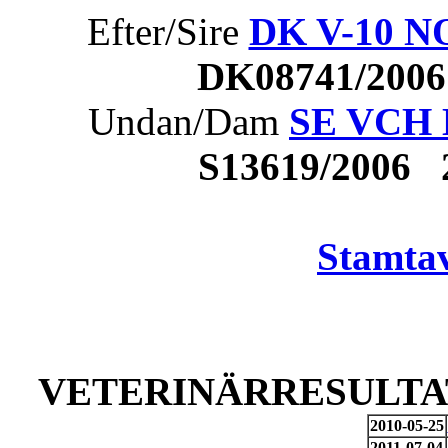
Efter/Sire
DK V-10 NO
DK08741/200
Undan/Dam
SE VCH L
S13619/2006
Stamtav
VETERINÄRRESULTAT
2010-05-25
2011-07-04