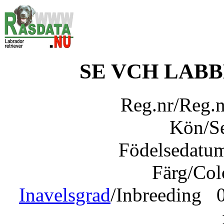
SE VCH LAB
Reg.nr/Reg.
Kön/S
Födelsedatu
Färg/Co
Inavelsgrad
/Inbreeding 0