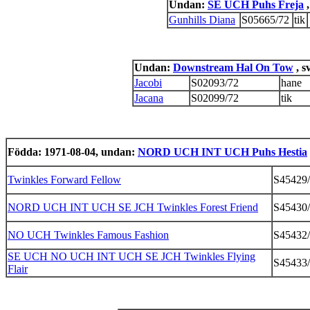
Undan:
SE UCH Puhs Freja
,
Gunhills Diana
S05665/72
tik
Undan:
Downstream Hal On Tow
, s
Jacobi
S02093/72
hane
Jacana
S02099/72
tik
Födda: 1971-08-04, undan:
NORD UCH INT UCH Puhs Hestia
Twinkles Forward Fellow
S45429
NORD UCH INT UCH SE JCH Twinkles Forest Friend
S45430
NO UCH Twinkles Famous Fashion
S45432
SE UCH NO UCH INT UCH SE JCH Twinkles Flying
S45433
Flair