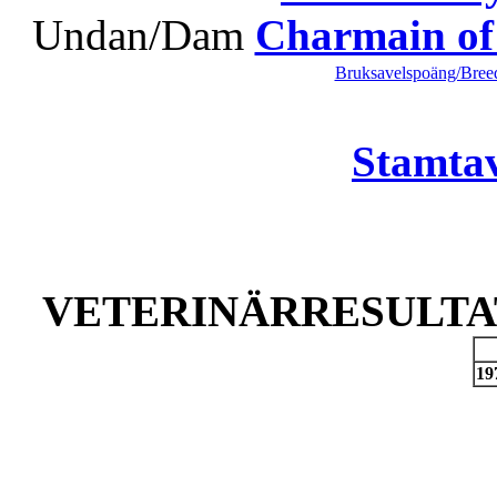
Undan/Dam
Charmain of
Bruksavelspoäng/Breed
Stamtav
VETERINÄRRESULTAT
19