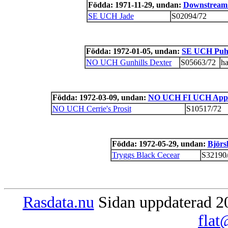
Födda: 1971-11-29, undan:
Downstream
SE UCH Jade
S02094/72
Födda: 1972-01-05, undan:
SE UCH Puhs
NO UCH Gunhills Dexter
S05663/72
h
Födda: 1972-03-09, undan:
NO UCH FI UCH Appor
NO UCH Cerrie's Prosit
S10517/72
Födda: 1972-05-29, undan:
Björs
Tryggs Black Cecear
S32190
Rasdata.nu
Sidan uppdaterad 20
flat