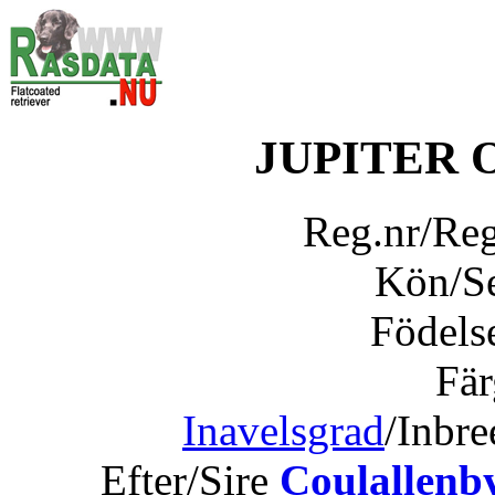
JUPITER
Reg.nr/Re
Kön/S
Födels
Fär
Inavelsgrad
/Inbr
Efter/Sire
Coulallenb