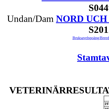
S04
Undan/Dam
NORD UCH I
S20
Bruksavelspoäng/Breed
Stamtav
VETERINÄRRESULTAT
19