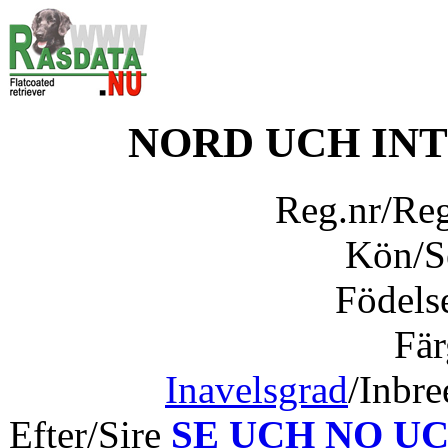
NORD UCH INT
Reg.nr/Re
Kön/
Födels
Fär
Inavelsgrad
/Inbr
Efter/Sire
SE UCH NO UCH