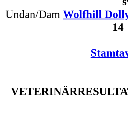
Undan/Dam
Wolfhill Doll
14
Stamtav
VETERINÄRRESULTAT