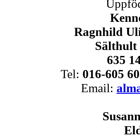
Uppföd
Kenn
Ragnhild Uli
Sälthult
635 14
Tel:
016-605 60
Email:
alm
Susann
Eld