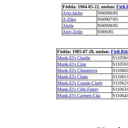
Födda: 1984-05-22, undan:
Fjell-
Arjo-Jacho
N00906/85
A-Ziko
N00907/85
Akela
N00908/85
Amy-Zelin
N909/85
Födda: 1985-07-28, undan:
Fjell-Bj
Munk-El's Charlie
S11058/
Munk-El's Cing
S11059/
Munk-El's Chasanova
S11060/
Munk-El's Chato
S11061/
Munk-El's Connie-Cindy
S11062/
Munk-El's Cilje-Fanny
S11063/
Munk-El's Carmen-Cita
S11064/