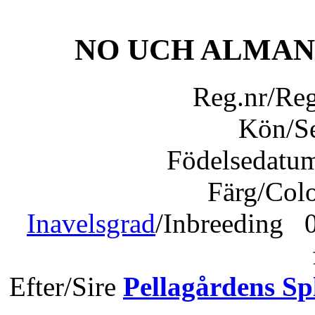
NO UCH ALMAN
Reg.nr/Re
Kön/S
Födelsedatu
Färg/Col
Inavelsgrad
/Inbreeding 0
Efter/Sire
Pellagårdens Sp