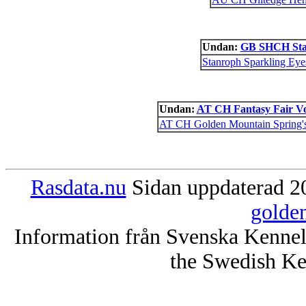
Undan:
GB SHCH Sta
Stanroph Sparkling Eye
Undan:
AT CH Fantasy Fair V
AT CH Golden Mountain Spring's 
Rasdata.nu
Sidan uppdaterad 20
golde
Information från Svenska Kenne
the Swedish Ke