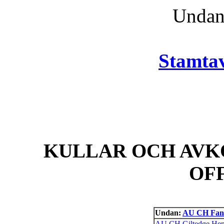
Unda
Stamtav
KULLAR OCH AVK
OF
Undan:
AU CH Fant
AU CH Giltedge He