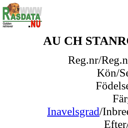
AU CH STAN
Reg.nr/Reg.
Kön/S
Födels
Fär
Inavelsgrad
/Inbr
Efter