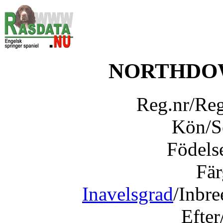
NORTHDO
Reg.nr/Re
Kön/
Födels
Fär
Inavelsgrad
/Inbr
Efter