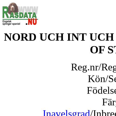
NORD UCH INT UC
OF 
Reg.nr/Re
Kön/S
Födels
Fär
Inavelsgrad
/Inbr