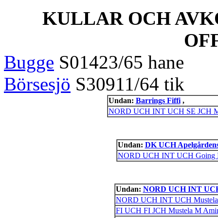
KULLAR OCH AVK
OF
Bugge
S01423/65 han
Börsesjö
S30911/64 ti
Undan:
Barrings Fiffi
,
NORD UCH INT UCH SE JCH Mus
Undan:
DK UCH Apelgårdens 
NORD UCH INT UCH Going Bea
Undan:
NORD UCH INT UCH 
NORD UCH INT UCH Mustela 
FI UCH FI JCH Mustela M Amin