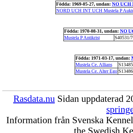
Födda: 1969-05-27, undan:
NO UCH M
NORD UCH INT UCH Mustela P Auktor
Födda: 1970-08-31, undan:
NO UC
Mustela P Antikrist
S40531/7
Födda: 1971-03-17, undan:
Mustela Ce. Allians
S13485
Mustela Ce. Alter Ego
S13486
Rasdata.nu
Sidan uppdaterad 20
spring
Information från Svenska Kenne
the Swedish Ke