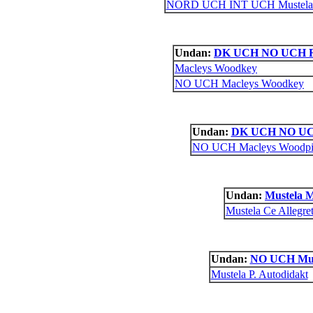
NORD UCH INT UCH Mustela
Undan:
DK UCH NO UCH Ro
Macleys Woodkey
NO UCH Macleys Woodkey
Undan:
DK UCH NO UCH
NO UCH Macleys Woodpi
Undan:
Mustela M
Mustela Ce Allegret
Undan:
NO UCH Must
Mustela P. Autodidakt