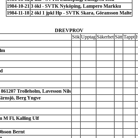
1984-10-21
3 ökl - SVTK Nyköping, Lampero Markku
1984-11-18
2 ökl 1 jpkl Hp - SVTK Skara, Göransson Malte
DREVPROV
Sök
Upptag
Säkerhet
Sätt
Tappt
olm
nd
61207 Trolleholm, Lavesson Nils
ärnsjö, Berg Yngve
 M Fl, Kalling Ulf
lsson Bernt