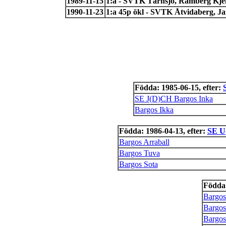
1989-11-15
1:a - SVTK Tärnsjö, Ramberg Kjel
1990-11-23
1:a 45p ökl - SVTK Åtvidaberg, Ja
Födda: 1985-06-15, efter:
SE J(D)CH Bargos Inka
Bargos Ikka
Födda: 1986-04-13, efter:
SE U
Bargos Arraball
Bargos Tuva
Bargos Sota
Födda:
Bargos
Bargos
Bargos