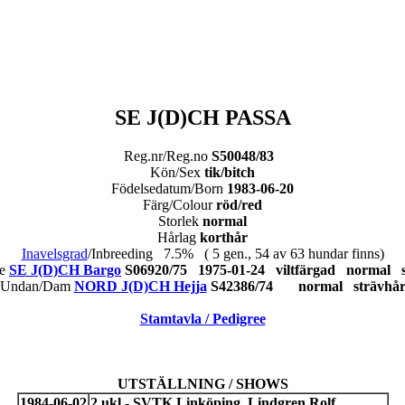
SE J(D)CH PASSA
Reg.nr/Reg.no
S50048/83
Kön/Sex
tik/bitch
Födelsedatum/Born
1983-06-20
Färg/Colour
röd/red
Storlek
normal
Hårlag
korthår
Inavelsgrad
/Inbreeding 7.5% ( 5 gen., 54 av 63 hundar finns)
re
SE J(D)CH Bargo
S06920/75 1975-01-24 viltfärgad normal s
Undan/Dam
NORD J(D)CH Hejja
S42386/74 normal strävhå
Stamtavla / Pedigree
UTSTÄLLNING / SHOWS
1984-06-02
2 ukl - SVTK Linköping, Lindgren Rolf