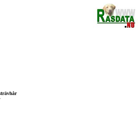
trävhår
r