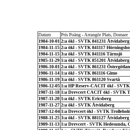
Datum
Pris Poäng - Arrangör Plats, Domare
1984-10-01
2:a ökl - SVTK 841231 Åtvidaberg
1984-11-15
2:a ökl - SVTK 841117 Hörningsh
1984-11-15
3:a ökl - SVTK 841116 Tärnsjö
1985-11-29
1:a ökl - SVTK 851201 Åtvidaberg
1986-10-01
2:a ökl - SVTK 861231 Östergötla
1986-11-14
1:a ökl - SVTK 861116 Gimo
1986-11-19
3:a ökl - SVTK 861120 Svartå
1986-12-05
1:a HP Reserv-CACIT ökl - SVTK 8
1987-11-18
1:a Drevcert CACIT ökl - SVTK T
1987-11-20
1:a ökl - SVTK Ericsberg
1987-11-27
2:a ökl - SVTK Åtvidaberg
1987-12-04
1:a Drevcert ökl - SVTK Trolleholm
1988-11-25
3:a ökl - SVTK 881127 Åtvidaberg
1989-11-13
1:a Drevcert - SVTK Hedesunda, O