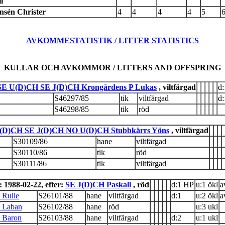
l
nsén Christer
4
4
4
4
5
AVKOMMESTATISTIK / LITTER STATISTICS
KULLAR OCH AVKOMMOR / LITTERS AND OFFSPRING
SE U(D)CH SE J(D)CH Krongårdens P Lukas
, viltfärgad
d:
S46297/85
tik
viltfärgad
d:
S46298/85
tik
röd
(D)CH SE J(D)CH NO U(D)CH Stubbkärrs Yöns
, viltfärgad
S30109/86
hane
viltfärgad
S30110/86
tik
röd
S30111/86
tik
viltfärgad
 1988-02-22, efter:
SE J(D)CH Paskall
, röd
d:1 HP
u:1 ökl
a
 Rulle
S26101/88
hane
viltfärgad
d:1
u:2 ökl
a
 Laban
S26102/88
hane
röd
u:3 ukl
 Baron
S26103/88
hane
viltfärgad
d:2
u:1 ukl