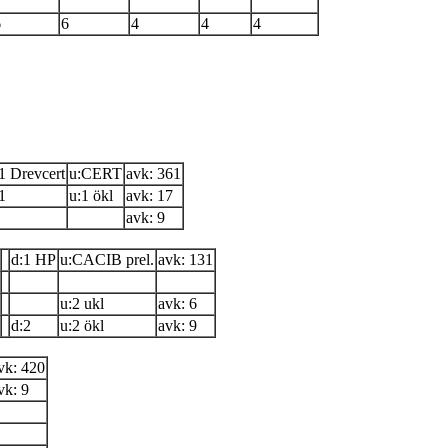
6
6
4
4
4
1 Drevcert
u:CERT
avk: 361
1
u:1 ökl
avk: 17
avk: 9
d:1 HP
u:CACIB prel.
avk: 131
u:2 ukl
avk: 6
d:2
u:2 ökl
avk: 9
vk: 420
vk: 9