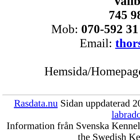
Vallb
745 9
Mob:
070-592 31
Email:
thor
Hemsida/Homepag
Rasdata.nu
Sidan uppdaterad 20
labrad
Information från Svenska Kenne
the Swedish Ke