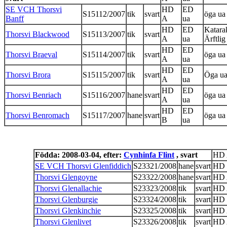
SE VCH Thorsvi
HD
ED
S15112/2007
tik
svart
öga ua
Banff
A
ua
HD
ED
Katarak
Thorsvi Blackwood
S15113/2007
tik
svart
A
ua
Ärftlig
HD
ED
Thorsvi Braeval
S15114/2007
tik
svart
öga ua
A
ua
HD
ED
Thorsvi Brora
S15115/2007
tik
svart
Öga u
A
ua
HD
ED
Thorsvi Benriach
S15116/2007
hane
svart
öga ua
A
ua
HD
ED
Thorsvi Benromach
S15117/2007
hane
svart
öga ua
B
ua
Födda: 2008-03-04, efter:
Cynhinfa Flint
, svart
HD
SE VCH Thorsvi Glenfiddich
S23321/2008
hane
svart
HD
Thorsvi Glengoyne
S23322/2008
hane
svart
HD
Thorsvi Glenallachie
S23323/2008
tik
svart
HD
Thorsvi Glenburgie
S23324/2008
tik
svart
HD
Thorsvi Glenkinchie
S23325/2008
tik
svart
HD
Thorsvi Glenlivet
S23326/2008
tik
svart
HD