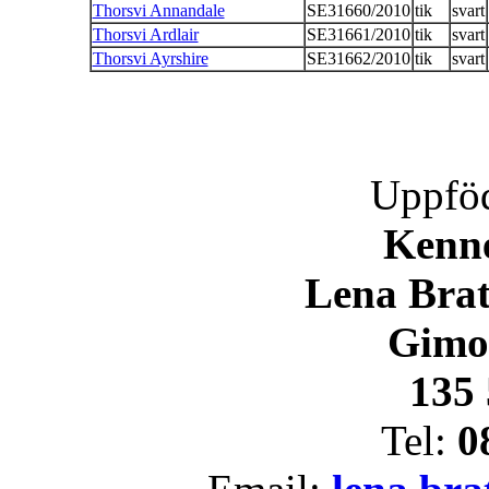
Thorsvi Annandale
SE31660/2010
tik
svart
Thorsvi Ardlair
SE31661/2010
tik
svart
Thorsvi Ayrshire
SE31662/2010
tik
svart
Uppföd
Kenne
Lena Brat
Gimo
135 
Tel:
0