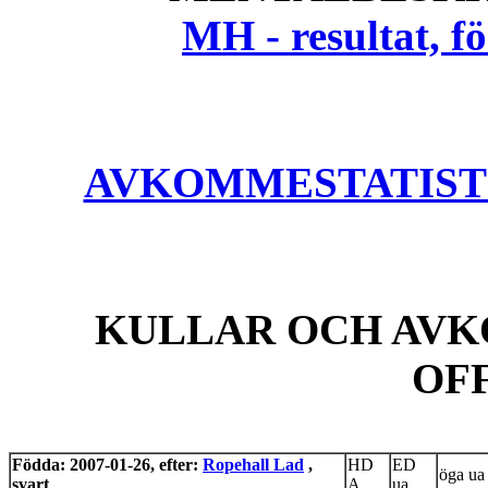
MH - resultat, 
AVKOMMESTATISTIK
KULLAR OCH AVK
OF
Födda: 2007-01-26, efter:
Ropehall Lad
,
HD
ED
öga ua
svart
A
ua