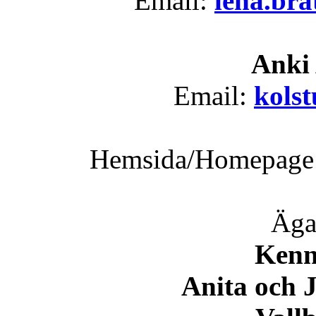
Email:
lena.br
Anki
Email:
kols
Hemsida/Homepage
Äga
Kenn
Anita och 