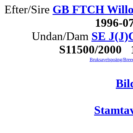
Efter/Sire
GB FTCH Will
1996-0
Undan/Dam
SE J(J)
S11500/2000
Bruksavelspoäng/Breed
Bil
Stamtav