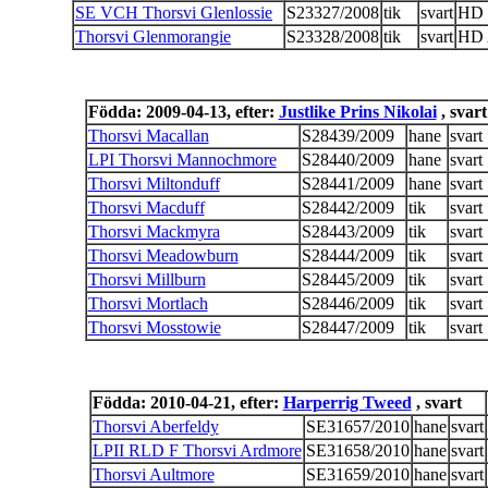
SE VCH Thorsvi Glenlossie
S23327/2008
tik
svart
HD
Thorsvi Glenmorangie
S23328/2008
tik
svart
HD
Födda: 2009-04-13, efter:
Justlike Prins Nikolai
, svart
Thorsvi Macallan
S28439/2009
hane
svart
LPI Thorsvi Mannochmore
S28440/2009
hane
svart
Thorsvi Miltonduff
S28441/2009
hane
svart
Thorsvi Macduff
S28442/2009
tik
svart
Thorsvi Mackmyra
S28443/2009
tik
svart
Thorsvi Meadowburn
S28444/2009
tik
svart
Thorsvi Millburn
S28445/2009
tik
svart
Thorsvi Mortlach
S28446/2009
tik
svart
Thorsvi Mosstowie
S28447/2009
tik
svart
Födda: 2010-04-21, efter:
Harperrig Tweed
, svart
Thorsvi Aberfeldy
SE31657/2010
hane
svart
LPII RLD F Thorsvi Ardmore
SE31658/2010
hane
svart
Thorsvi Aultmore
SE31659/2010
hane
svart