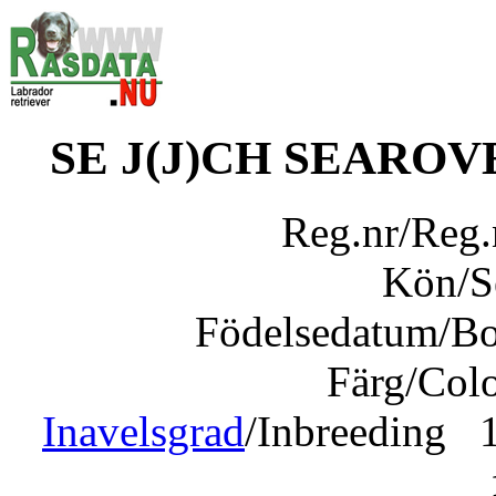
SE J(J)CH SEARO
Reg.nr/Reg
Kön/
Födelsedatum/B
Färg/Col
Inavelsgrad
/Inbreeding 1